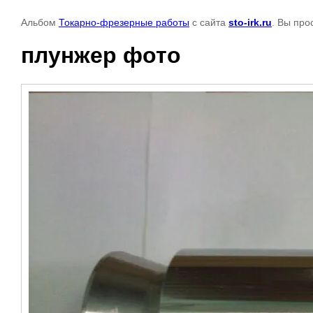
Альбом
Токарно-фрезерные работы
с сайта
sto-irk.ru
. Вы про
плунжер фото